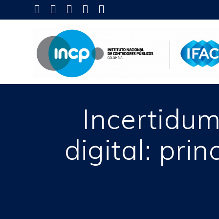
Skip
to
content
Incertidum
digital: pri