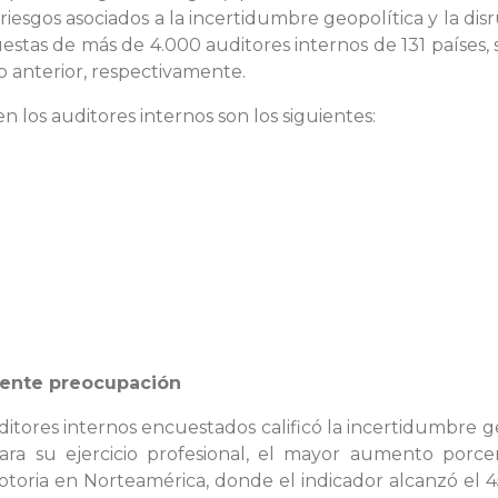
sgos asociados a la incertidumbre geopolítica y la disru
puestas de más de 4.000 auditores internos de 131 país
o anterior, respectivamente.
n los auditores internos son los siguientes:
iente preocupación
uditores internos encuestados calificó la incertidumbr
ara su ejercicio profesional, el mayor aumento porce
toria en Norteamérica, donde el indicador alcanzó el 4