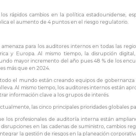
 los rápidos cambios en la política estadounidense, e
xplica el aumento de 4 puntos en el riesgo regulatorio.
amenaza para los auditores internos en todas las regio
rica y Europa. Al mismo tiempo, la disrupción digita
el segundo mayor incremento del año pues 48 % de los enc
ales más que en 2024.
n todo el mundo están creando equipos de gobernanza d
nlleva. Al mismo tiempo, los auditores internos están ap
istrar información clave a los grupos de interés.
ctualmente, las cinco principales prioridades globales par
ue los profesionales de auditoría interna están amplian
r disrupciones en las cadenas de suministro, cambios r
e integrar la gestión de riesgos en la planeación corporat