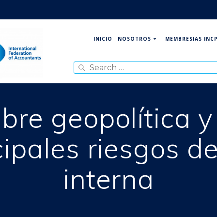
NOSOTROS
MEMBRESIAS INC
INICIO
Search
for:
bre geopolítica y
ncipales riesgos de
interna