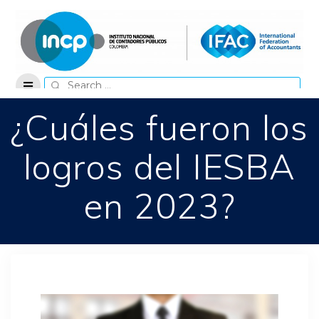
Skip
to
content
Search
for:
¿Cuáles fueron los
logros del IESBA
en 2023?