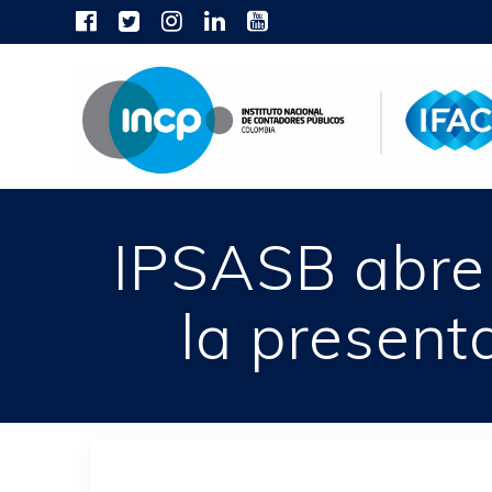
Skip
to
content
IPSASB abre 
la present