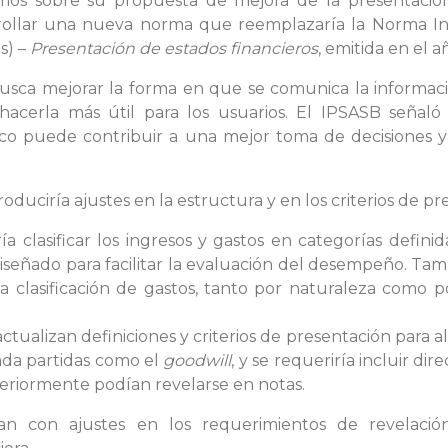
rios sobre su propuesta de mejora de la presentación
sarrollar una nueva norma que reemplazaría la Norma I
és) –
Presentación de estados financieros
, emitida en el 
sca mejorar la forma en que se comunica la informació
 hacerla más útil para los usuarios. El IPSASB señaló
ico puede contribuir a una mejor toma de decisiones y
oduciría ajustes en la estructura y en los criterios de pr
ía clasificar los ingresos y gastos en categorías defin
señado para facilitar la evaluación del desempeño. Tamb
a clasificación de gastos, tanto por naturaleza como po
ctualizan definiciones y criterios de presentación para a
rada partidas como el
goodwill
, y se requeriría incluir d
teriormente podían revelarse en notas.
n con ajustes en los requerimientos de revelación