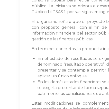
consulta pública para recibir comenta
público. La iniciativa se orienta a de
Público 1 (IPSAS 1, por sus siglas en ingl
El organismo señaló que el proyecto bu
con propósito general, con el fin de
información financiera del sector públ
gestión de las finanzas públicas.
En términos concretos, la propuesta intr
En el estado de resultados se exigir
denominado “resultado operativo”, di
presentar y se contempla permitir l
aplicar un único enfoque.
En los demás estados financieros se a
se exigiría presentar de forma sepa
patrimonio las conciliaciones que an
Estas modificaciones se complementa