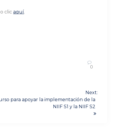
o clic
aquí
.
0
Next:
urso para apoyar la implementación de la
NIIF S1 y la NIIF S2