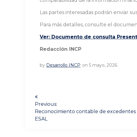
comparabilidad de la información financ
Las partes interesadas podrán enviar su
Para más detalles, consulte el documen
Ver: Documento de consulta Present
Redacción INCP
by
Desarrollo INCP
on 5 mayo, 2026
Navegación
de
Previous:
Previous
Reconocimiento contable de excedentes y 
post:
entradas
ESAL