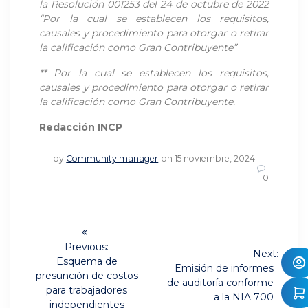
la Resolución 001253 del 24 de octubre de 2022
“Por la cual se establecen los requisitos,
causales y procedimiento para otorgar o retirar
la calificación como Gran Contribuyente”
** Por la cual se establecen los requisitos,
causales y procedimiento para otorgar o retirar
la calificación como Gran Contribuyente.
Redacción INCP
by
Community manager
on 15 noviembre, 2024
0
Navegación
de
Previous:
Next:
Previous
Esquema de
Next
Emisión de informes
post:
entradas
presunción de costos
post:
de auditoría conforme
para trabajadores
a la NIA 700
independientes