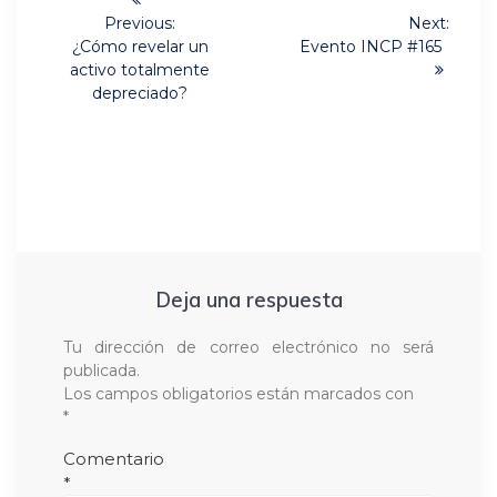
de
Previous:
Next:
Previous
Next
¿Cómo revelar un
Evento INCP #165
post:
post:
entradas
activo totalmente
depreciado?
Deja una respuesta
Tu dirección de correo electrónico no será
publicada.
Los campos obligatorios están marcados con
*
Comentario
*