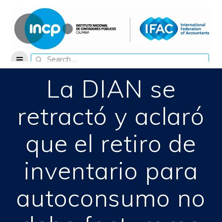
Skip
to
content
Search
for:
La DIAN se
retractó y aclaró
que el retiro de
inventario para
autoconsumo no