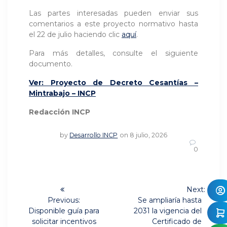
Las partes interesadas pueden enviar sus
comentarios a este proyecto normativo hasta
el 22 de julio haciendo clic
aquí
.
Para más detalles, consulte el siguiente
documento.
Ver: Proyecto de Decreto Cesantías –
Mintrabajo – INCP
Redacción INCP
by
Desarrollo INCP
on 8 julio, 2026
0
Navegación
Next:
Next
de
Previous:
Se ampliaría hasta
Previous
post:
Disponible guía para
2031 la vigencia del
post:
entradas
solicitar incentivos
Certificado de