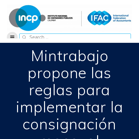
Skip
to
content
Search
for:
Mintrabajo
propone las
reglas para
implementar la
consignación