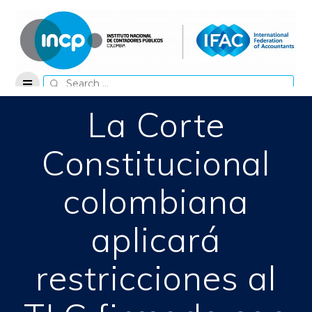
Skip
to
content
Search
for:
La Corte
Constitucional
colombiana
aplicará
restricciones al