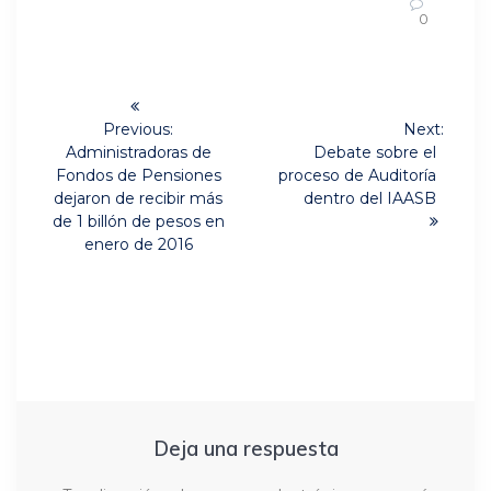
0
Navegación
de
Previous:
Next:
Previous
Next
Administradoras de
Debate sobre el
post:
post:
entradas
Fondos de Pensiones
proceso de Auditoría
dejaron de recibir más
dentro del IAASB
de 1 billón de pesos en
enero de 2016
Deja una respuesta