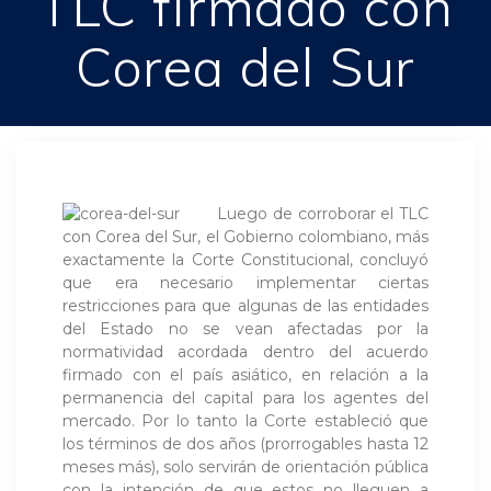
TLC firmado con
Corea del Sur
Luego de corroborar el TLC
con Corea del Sur, el Gobierno colombiano, más
exactamente la Corte Constitucional, concluyó
que era necesario implementar ciertas
restricciones para que algunas de las entidades
del Estado no se vean afectadas por la
normatividad acordada dentro del acuerdo
firmado con el país asiático, en relación a la
permanencia del capital para los agentes del
mercado. Por lo tanto la Corte estableció que
los términos de dos años (prorrogables hasta 12
meses más), solo servirán de orientación pública
con la intención de que estos no lleguen a