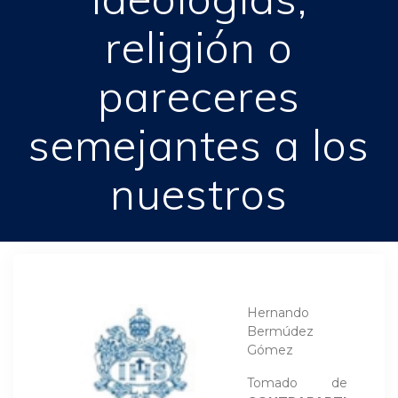
religión o
pareceres
semejantes a los
nuestros
Hernando
Bermúdez
Gómez
Tomado de