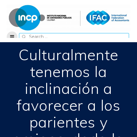
Skip
to
content
Search
for:
Culturalmente
tenemos la
inclinación a
favorecer a los
parientes y