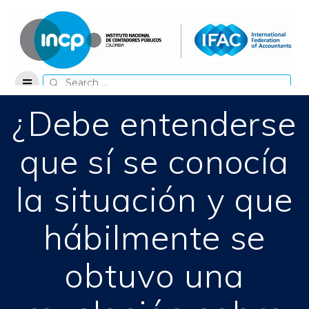
Skip
to
content
Search
for:
¿Debe entenderse
que sí se conocía
la situación y que
hábilmente se
obtuvo una