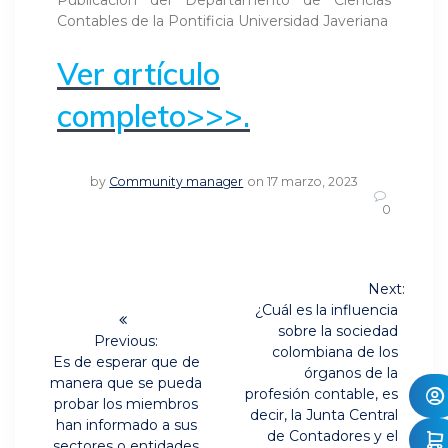
Contables de la Pontificia Universidad Javeriana
Ver artículo
completo>>>.
by
Community manager
on 17 marzo, 2023
0
Navegación
Next:
Next
de
¿Cuál es la influencia
post:
sobre la sociedad
Previous:
entradas
colombiana de los
Previous
Es de esperar que de
órganos de la
post:
manera que se pueda
profesión contable, es
probar los miembros
decir, la Junta Central
han informado a sus
de Contadores y el
sectores o entidades