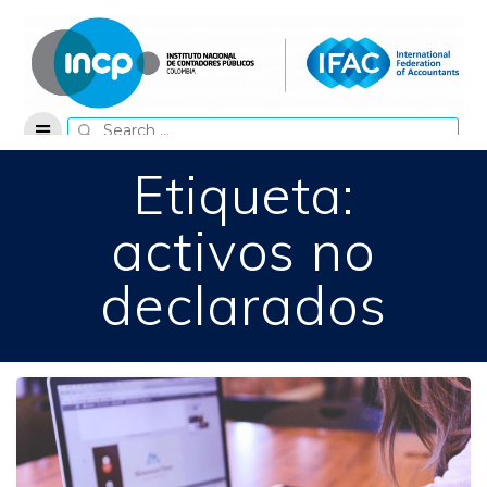
Skip
to
content
Search
for:
Etiqueta:
activos no
declarados