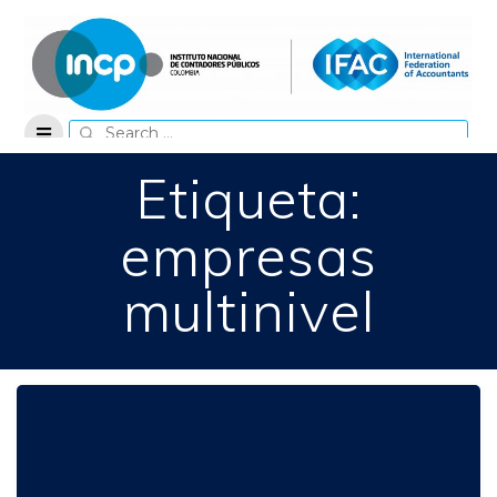
Skip
to
content
Search
for:
Etiqueta:
empresas
multinivel