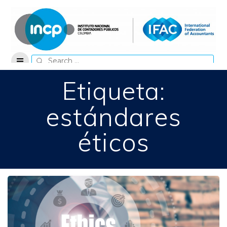
Skip
to
content
Search
for:
Etiqueta:
estándares
éticos