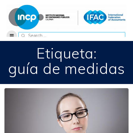
Skip
to
content
Search
for:
Etiqueta:
guía de medidas