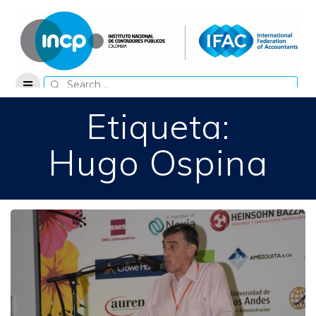
Skip
to
content
Search
for:
Etiqueta:
Hugo Ospina