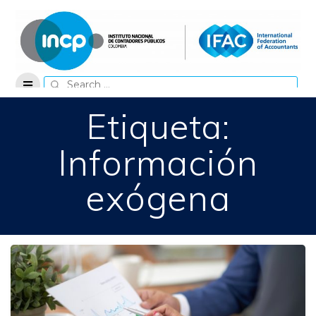
Skip
to
content
Search
for:
Etiqueta:
Información
exógena