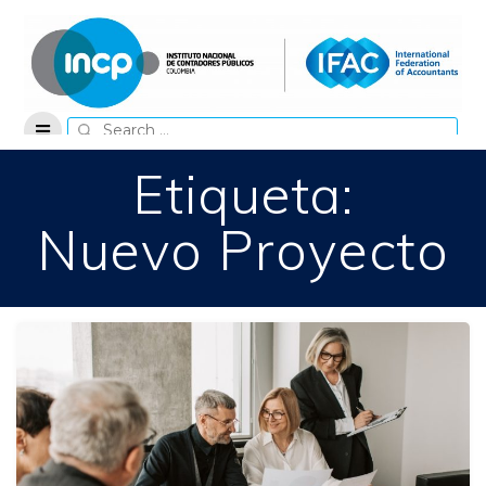
Skip
to
content
Search
for:
Etiqueta:
Nuevo Proyecto