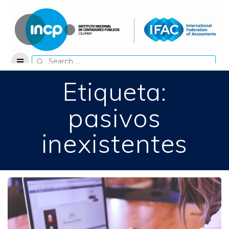
Skip
to
content
Search
for:
Etiqueta:
pasivos
inexistentes