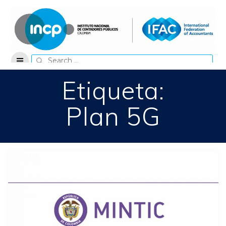
Skip
to
content
Search
for:
Etiqueta:
Plan 5G