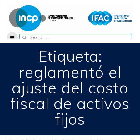
Skip
to
content
Search
for:
Etiqueta:
reglamentó el
ajuste del costo
fiscal de activos
fijos