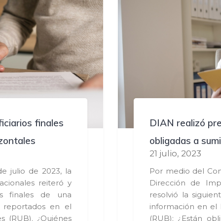
ciarios finales
DIAN realizó pre
izontales
obligadas a sumi
21 julio, 2023
 julio de 2023, la
Por medio del Con
cionales reiteró y
Dirección de Imp
os finales de una
resolvió la siguie
 reportados en el
información en el 
es (RUB). ¿Quiénes
(RUB): ¿Están obl