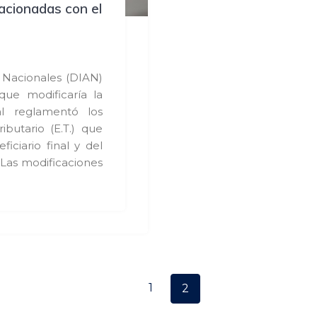
lacionadas con el
 Nacionales (DIAN)
que modificaría la
l reglamentó los
ibutario (E.T.) que
iciario final y del
 Las modificaciones
Page
1
Page
2