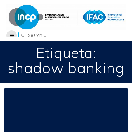
Skip
to
content
Search
for:
Etiqueta:
shadow banking