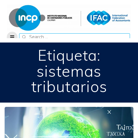
Skip
to
content
Search
for:
Etiqueta:
sistemas
tributarios