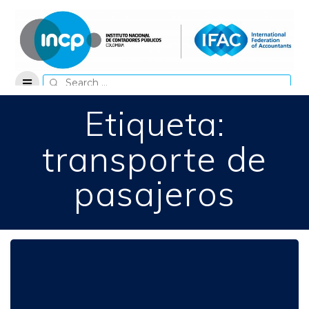
Skip
to
content
Search
for:
Etiqueta:
transporte de
pasajeros