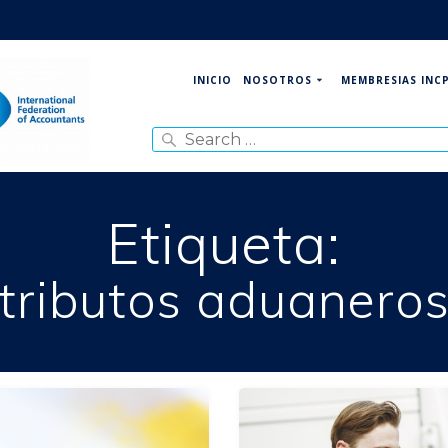
NOSOTROS
MEMBRESIAS INC
INICIO
Search
for:
Etiqueta:
tributos aduanero