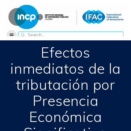
Skip
to
content
Search
for:
Efectos
inmediatos de la
tributación por
Presencia
Económica