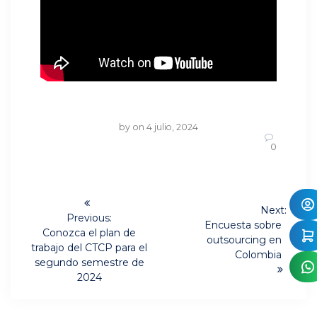
by
on 4 julio, 2024
0
Navegación
Next:
de
Previous:
Next
Encuesta sobre
Previous
Conozca el plan de
post:
outsourcing en
post:
entradas
trabajo del CTCP para el
Colombia
segundo semestre de
2024