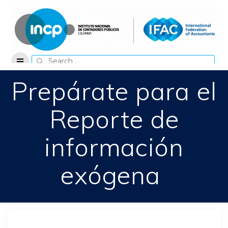
Skip
to
content
Search
for:
Prepárate para el
Reporte de
información
exógena