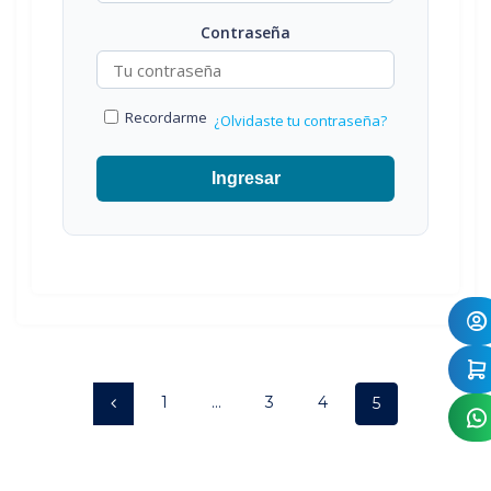
Contraseña
Recordarme
¿Olvidaste tu contraseña?
Ingresar
Posts
Page
Page
Page
1
…
3
4
Page
5
navigation