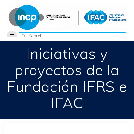
Skip
to
content
Search
for:
Iniciativas y
proyectos de la
Fundación IFRS e
IFAC