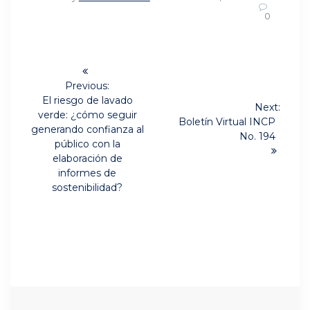
0
Navegación
de
Previous:
Previous
El riesgo de lavado
Next:
post:
entradas
verde: ¿cómo seguir
Next
Boletín Virtual INCP
generando confianza al
post:
No. 194
público con la
elaboración de
informes de
sostenibilidad?