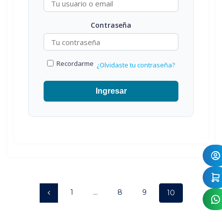
Contraseña
Recordarme
¿Olvidaste tu contraseña?
Ingresar
Posts
Page
Page
Page
1
…
8
9
Page
10
navigation