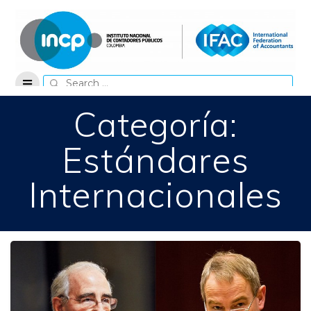
Skip
to
content
Search
for:
Categoría:
Estándares
Internacionales