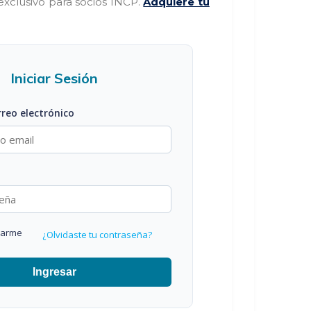
exclusivo para socios INCP.
Adquiere tu
Iniciar Sesión
rreo electrónico
darme
¿Olvidaste tu contraseña?
Ingresar