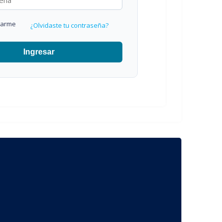
darme
¿Olvidaste tu contraseña?
Ingresar