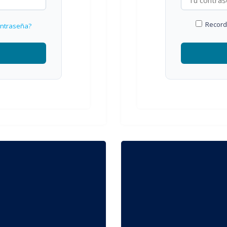
Recor
ontraseña?