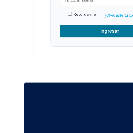
Recordarme
¿Olvidaste tu c
Ingresar