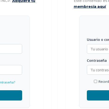
s INCP.
Adquiere tu
Este contenido es 
membresía aquí
Usuario o co
Contraseña
Recor
ontraseña?