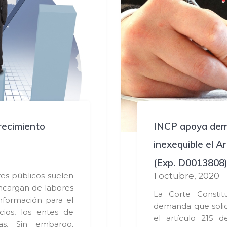
crecimiento
INCP apoya dema
inexequible el A
(Exp. D0013808
res públicos suelen
1 octubre, 2020
encargan de labores
La Corte Constit
nformación para el
demanda que solici
cios, los entes de
el artículo 215 
as. Sin embargo,