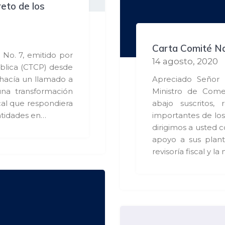
reto de los
Carta Comité Na
No. 7, emitido por
14 agosto, 2020
ública (CTCP) desde
hacía un llamado a
Apreciado Seño
una transformación
Ministro de Come
scal que respondiera
abajo suscritos,
ntidades en…
importantes de lo
dirigimos a usted 
apoyo a sus plant
revisoría fiscal y l