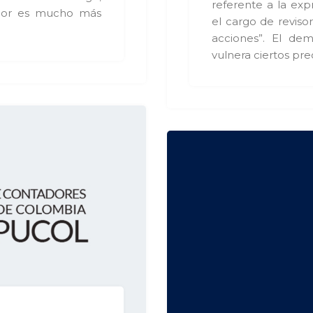
referente a la exp
ador es mucho más
el cargo de reviso
acciones”. El de
vulnera ciertos pr