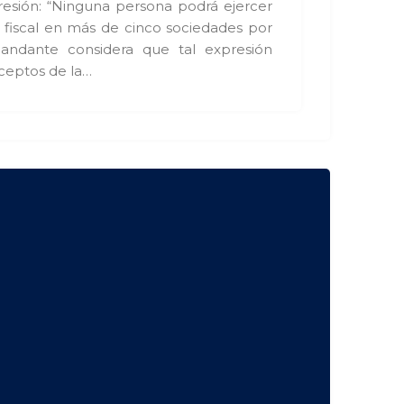
resión: “Ninguna persona podrá ejercer
r fiscal en más de cinco sociedades por
mandante considera que tal expresión
eceptos de la…