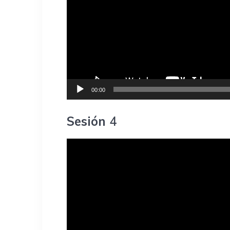
00:00
Sesión
4
Reproductor
de
vídeo