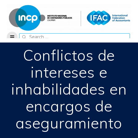
Skip
to
content
Search
for:
Conflictos de
intereses e
inhabilidades en
encargos de
aseguramiento