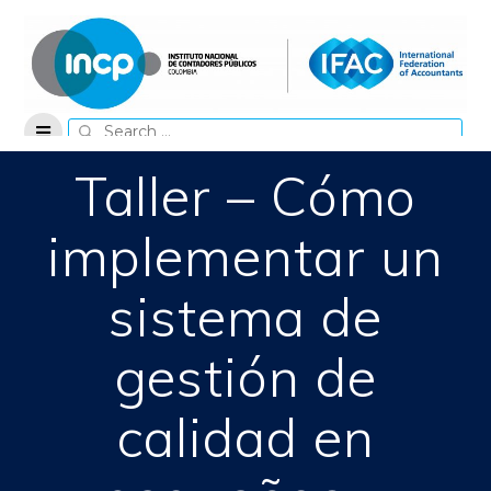
Skip
to
content
Search
for:
Taller – Cómo
implementar un
sistema de
gestión de
calidad en