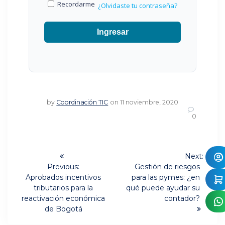
Recordarme
¿Olvidaste tu contraseña?
Ingresar
by
Coordinación TIC
on 11 noviembre, 2020
0
Navegación
Next:
Next
de
Previous:
Gestión de riesgos
Previous
post:
Aprobados incentivos
para las pymes: ¿en
post:
entradas
tributarios para la
qué puede ayudar su
reactivación económica
contador?
de Bogotá