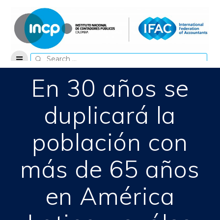
Skip
to
content
Search
for:
En 30 años se
duplicará la
población con
más de 65 años
en América