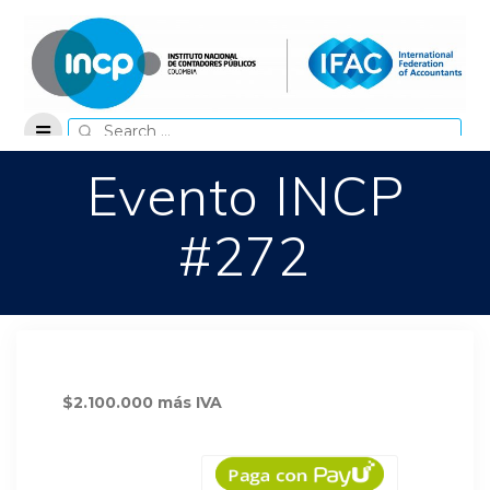
Skip
to
content
Search
for:
Evento INCP
#272
$2.100.000 más IVA