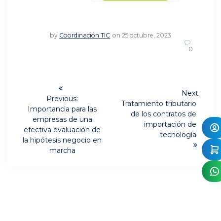
by
Coordinación TIC
on 25 octubre, 2023
0
Navegación
Next:
de
Previous:
Next
Tratamiento tributario
Previous
Importancia para las
post:
de los contratos de
post:
entradas
empresas de una
importación de
efectiva evaluación de
tecnología
la hipótesis negocio en
marcha