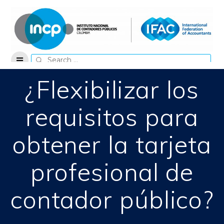
Skip
to
content
Search
for:
¿Flexibilizar los
requisitos para
obtener la tarjeta
profesional de
contador público?