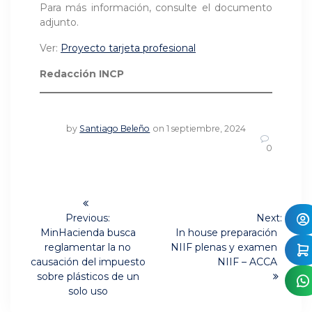
Para más información, consulte el documento
adjunto.
Ver:
Proyecto tarjeta profesional
Redacción INCP
by
Santiago Beleño
on 1 septiembre, 2024
0
Navegación
de
Previous:
Next:
Previous
Next
MinHacienda busca
In house preparación
post:
post:
entradas
reglamentar la no
NIIF plenas y examen
causación del impuesto
NIIF – ACCA
sobre plásticos de un
solo uso