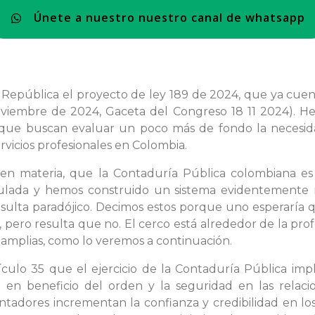
Únete a nuestro nuestro canal de whatsapp
República el proyecto de ley 189 de 2024, que ya cue
viembre de 2024, Gaceta del Congreso 18 11 2024). Hem
que buscan evaluar un poco más de fondo la necesidad
rvicios profesionales en Colombia.
r en materia, que la Contaduría Pública colombiana e
ulada y hemos construido un sistema evidentemente 
sulta paradójico. Decimos estos porque uno esperaría q
, pero resulta que no. El cerco está alrededor de la prof
 amplias, como lo veremos a continuación.
culo 35 que el ejercicio de la Contaduría Pública imp
a en beneficio del orden y la seguridad en las relaci
contadores incrementan la confianza y credibilidad en lo