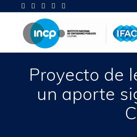
Skip
to
content
Proyecto de 
un aporte sig
C