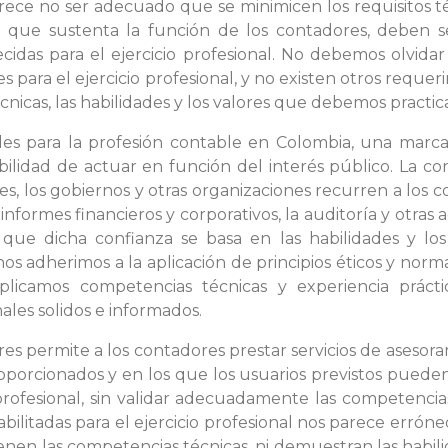
rece no ser adecuado que se minimicen los requisitos técn
o que sustenta la función de los contadores, deben se
ecidas para el ejercicio profesional. No debemos olvida
res para el ejercicio profesional, y no existen otros reque
nicas, las habilidades y los valores que debemos practic
es para la profesión contable en Colombia, una marca
bilidad de actuar en función del interés público. La co
es, los gobiernos y otras organizaciones recurren a lo
informes financieros y corporativos, la auditoría y otras
e dicha confianza se basa en las habilidades y los 
 nos adherimos a la aplicación de principios éticos y nor
aplicamos competencias técnicas y experiencia prácti
nales solidos e informados.
lores permite a los contadores prestar servicios de ases
oporcionados y en los que los usuarios previstos pueden 
 profesional, sin validar adecuadamente las competencias
ilitadas para el ejercicio profesional nos parece erróneo
 tienen las competencias técnicas, ni demuestran las habi