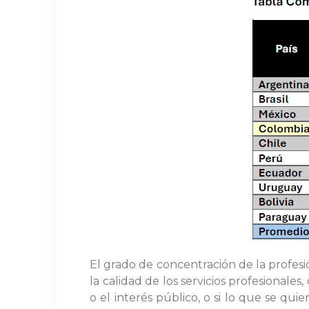
El grado de concentración de la profesi
la calidad de los servicios profesional
o el interés público, o si lo que se qui