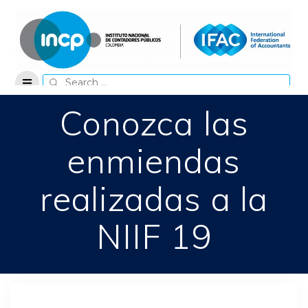
Skip
to
content
Search
for:
Conozca las
enmiendas
realizadas a la
NIIF 19