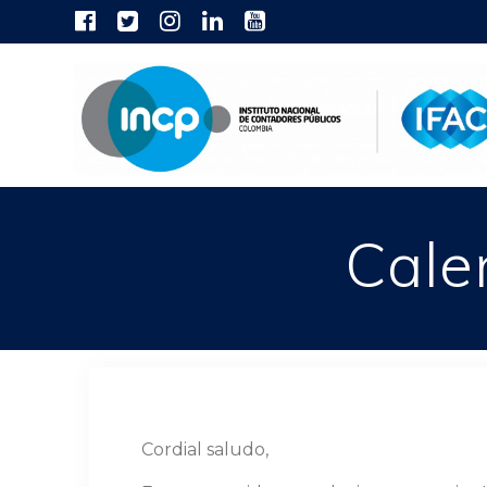
Skip
to
content
Cale
Cordial saludo,