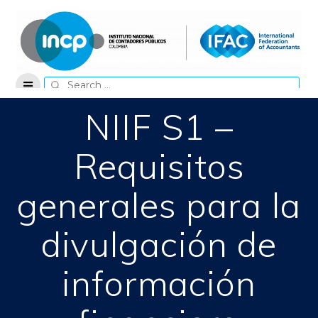
Skip
to
content
Search
for:
NIIF S1 –
Requisitos
generales para la
divulgación de
información