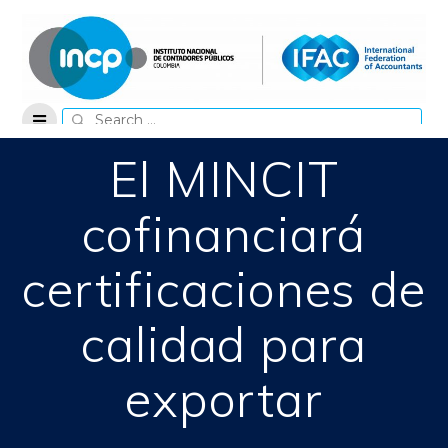
Skip
to
content
Search
for:
El MINCIT
cofinanciará
certificaciones de
calidad para
exportar