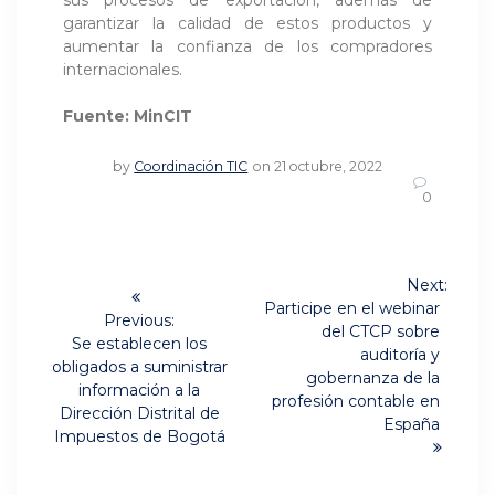
sus procesos de exportación, además de
garantizar la calidad de estos productos y
aumentar la confianza de los compradores
internacionales.
Fuente: MinCIT
by
Coordinación TIC
on 21 octubre, 2022
0
Navegación
Next:
Next
de
Participe en el webinar
Previous:
post:
del CTCP sobre
Previous
Se establecen los
entradas
auditoría y
post:
obligados a suministrar
gobernanza de la
información a la
profesión contable en
Dirección Distrital de
España
Impuestos de Bogotá