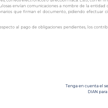
s, correos electrónicos o dirección física. Esto, con el 
pulosas envían comunicaciones a nombre de la entidad c
narios que firman el documento, pidiendo efectuar 
pecto al pago de obligaciones pendientes, los contrib
Next
Tenga en cuenta el se
post:
DIAN para 