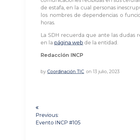
comunicaciones recibidas en sus celulare
de estafa, en la cual personas inescru
los nombres de dependencias o funcio
horas.
La SDH recuerda que ante las dudas res
en la
página web
de la entidad.
Redacción INCP
by
Coordinación TIC
on 13 julio, 2023
Navegación
de
Previous:
Previous
Evento INCP #105
entradas
post: