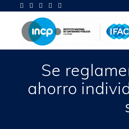
Skip
to
content
Se reglame
ahorro indiv