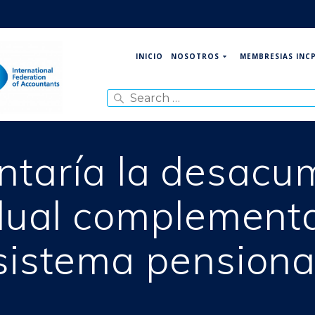
NOSOTROS
MEMBRESIAS INC
INICIO
Search
for:
ntaría la desacum
idual complementa
sistema pensiona