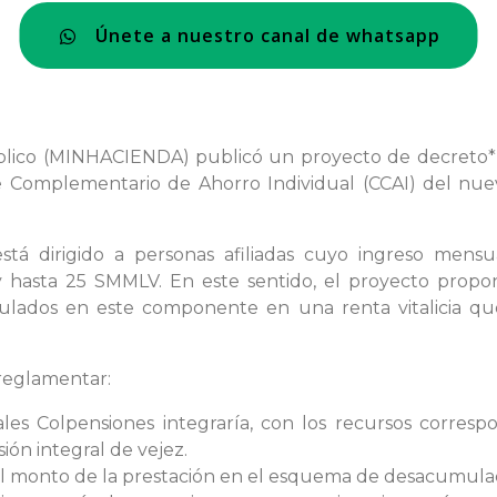
Únete a nuestro canal de whatsapp
Público (MINHACIENDA) publicó un proyecto de decret
omplementario de Ahorro Individual (CCAI) del nuev
 dirigido a personas afiliadas cuyo ingreso mensual
 hasta 25 SMMLV. En este sentido, el proyecto prop
umulados en este componente en una renta vitalicia q
 reglamentar:
les Colpensiones integraría, con los recursos corresp
ón integral de vejez.
el monto de la prestación en el esquema de desacumulac