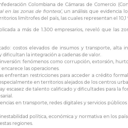
federación Colombiana de Cámaras de Comercio (Conf
l en las zonas de frontera’
, un análisis que evidencia 
torios limítrofes del país, las cuales representan el 10,1
licada a más de 1.300 empresarios, reveló que las zo
ado: costos elevados de insumos y transporte, alta i
 dificultan la integración a cadenas de valor.
a inversión: fenómenos como corrupción, extorsión, hur
y encarece las operaciones.
s enfrentan restricciones para acceder a crédito formal,
specialmente en territorios alejados de los centros urba
y escasez de talento calificado y dificultades para la fo
arial.
encias en transporte, redes digitales y servicios públicos
 inestabilidad política, económica y normativa en los paí
estas regiones.