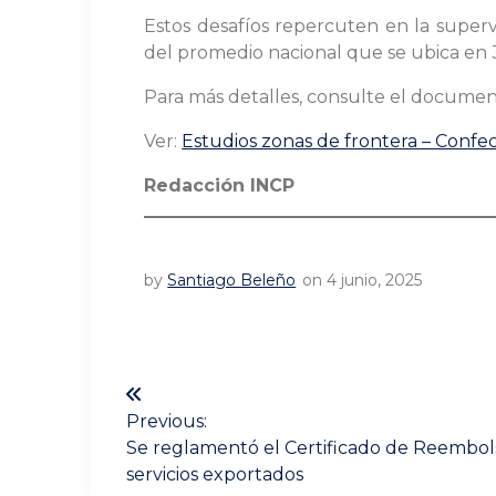
Estos desafíos repercuten en la supervi
del promedio nacional que se ubica en 
Para más detalles, consulte el docume
Ver:
Estudios zonas de frontera – Confe
Redacción INCP
by
Santiago Beleño
on 4 junio, 2025
Navegación
de
Previous:
Previous
Se reglamentó el Certificado de Reembols
post:
entradas
servicios exportados