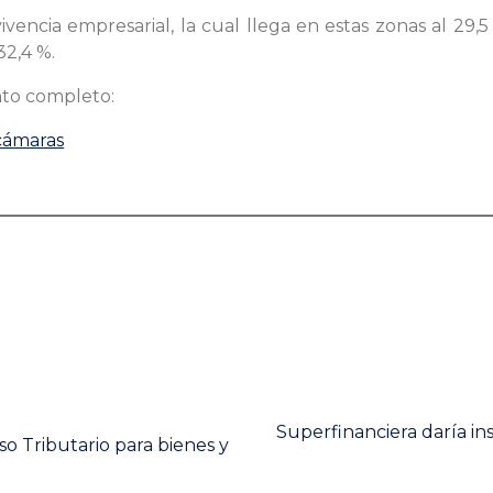
vencia empresarial, la cual llega en estas zonas al 29
32,4 %.
nto completo:
cámaras
Next
Superfinanciera daría ins
o Tributario para bienes y
post: