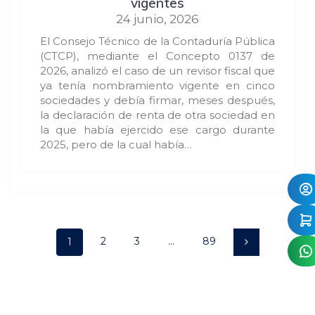
vigentes
24 junio, 2026
El Consejo Técnico de la Contaduría Pública
(CTCP), mediante el Concepto 0137 de
2026, analizó el caso de un revisor fiscal que
ya tenía nombramiento vigente en cinco
sociedades y debía firmar, meses después,
la declaración de renta de otra sociedad en
la que había ejercido ese cargo durante
2025, pero de la cual había…
Posts
Page
Page
Page
Page
2
3
…
89
1
navigation