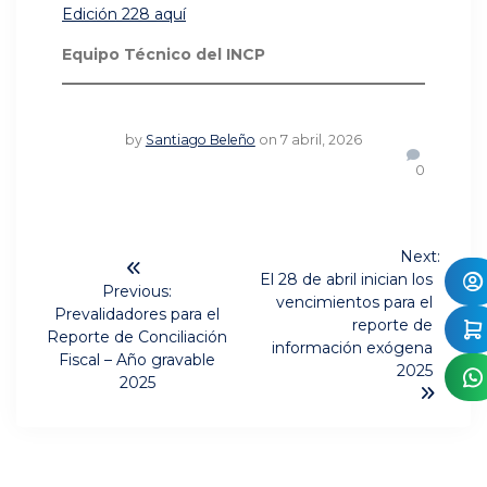
Edición 228 aquí
Equipo Técnico del INCP
by
Santiago Beleño
on 7 abril, 2026
0
Navegación
Next:
Next
de
El 28 de abril inician los
Previous:
post:
vencimientos para el
Previous
Prevalidadores para el
entradas
reporte de
post:
Reporte de Conciliación
información exógena
Fiscal – Año gravable
2025
2025