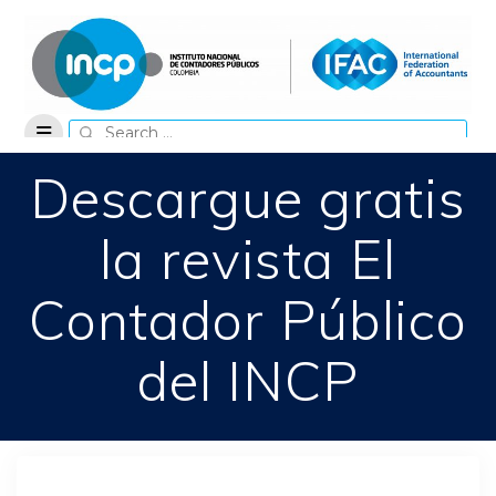
Skip
to
content
Search
for:
Descargue gratis
la revista El
Contador Público
del INCP