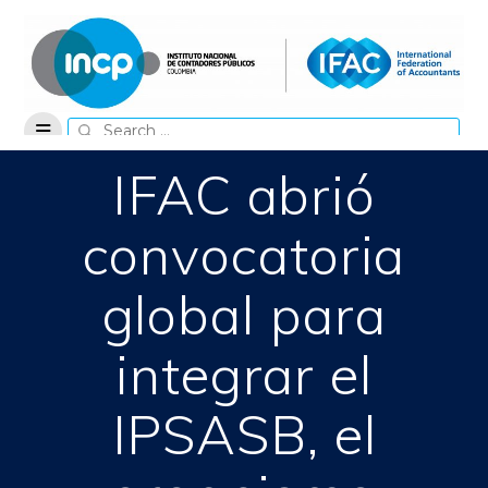
Skip
to
content
Search
for:
IFAC abrió
convocatoria
global para
integrar el
IPSASB, el