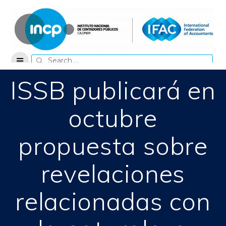
Skip
to
content
Search
for:
ISSB publicará en
octubre
propuesta sobre
revelaciones
relacionadas con