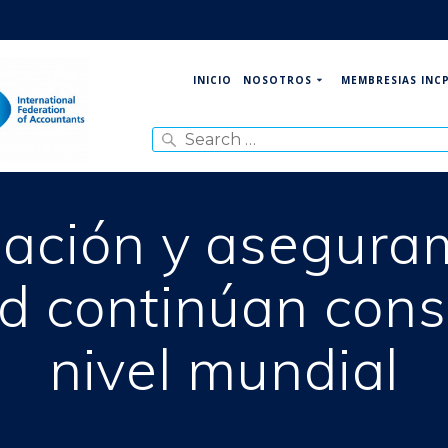
NOSOTROS
MEMBRESIAS INC
INICIO
Search
for:
gación y asegura
ad continúan con
nivel mundial